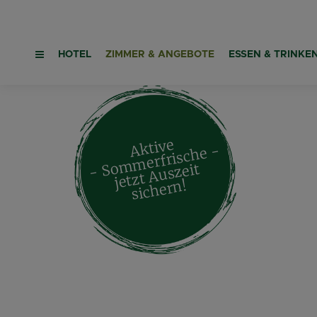
HOTEL
ZIMMER & ANGEBOTE
ESSEN & TRINKE
Aktive
- Sommerfrische -
jetzt
A
uszeit
sic
her
n!