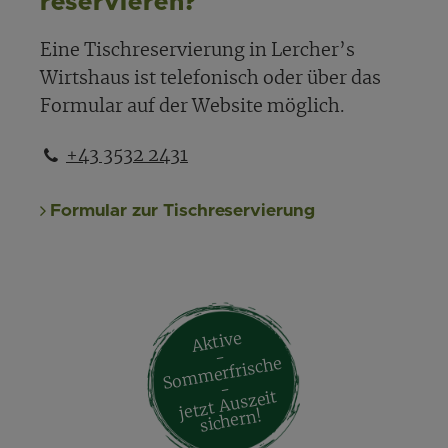
reservieren?
Eine Tischreservierung in Lercher’s
Wirtshaus ist telefonisch oder über das
Formular auf der Website möglich.
+43 3532 2431
Formular zur Tischreservierung
Aktive
-
So
m
merfrische
-
jetzt Auszeit
sichern!