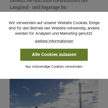
fiebern Sie und Ihre Freundinnen der
Langlauf- und Jogatage im
Loipenzentrum Weirerteich
Mitte Jänner
(gegen Voranmeldung) entgegen. Das
Wir verwenden auf unserer Website Cookies. Einige
ganzheitliche Training bringt Körper und
sind für den Betrieb der Website notwendig, andere
werden für Analysen und Marketing genutzt.
Geist wieder in Einklang.
weitere Informationen
Alle Cookies zulassen
Nur notwendige Cookies verwenden