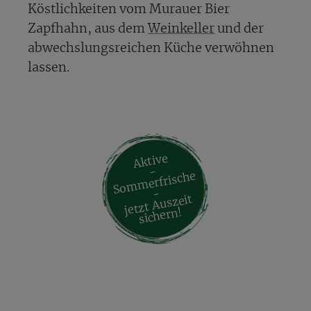
Köstlichkeiten vom Murauer Bier
Zapfhahn, aus dem
Weinkeller
und der
abwechslungsreichen Küche verwöhnen
lassen.
Aktive
-
So
m
merfrische
-
jetzt Auszeit
sichern!