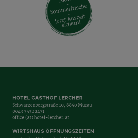
-
So
m
merfrische
-
jetzt Auszeit
sichern!
HOTEL GASTHOF LERCHER
Schwarzenbergstraße 10, 8850 Murau
0043 3532 2431
office (at) hotel-lercher. at
WIRTSHAUS ÖFFNUNGSZEITEN