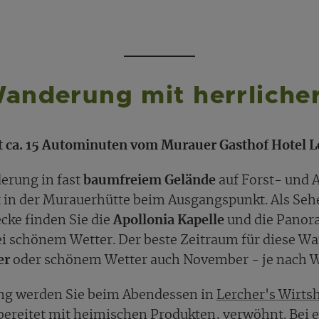
anderung mit herrliche
ca. 15 Autominuten vom Murauer Gasthof Hotel Le
erung in fast
baumfreiem Gelände
auf Forst- und
 in der Murauerhütte beim Ausgangspunkt. Als Seh
cke finden Sie die
Apollonia Kapelle
und die Panora
i schönem Wetter. Der beste Zeitraum für diese W
er
oder schönem Wetter auch November - je nach W
g werden Sie beim Abendessen in
Lercher's Wirts
bereitet mit
heimischen Produkten
, verwöhnt. Bei 