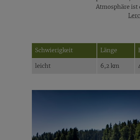
Atmosphäre ist
Ler
Schwierigkeit
Länge
leicht
6,2 km