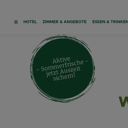
HOTEL
ZIMMER & ANGEBOTE
ESSEN & TRINKE
Aktive
- Sommerfrische -
jetzt
A
uszeit
sic
her
n!