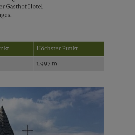
r Gasthof Hotel
ages.
unkt
Höchster Punkt
1.997 m