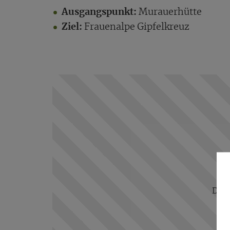
Ausgangspunkt:
Murauerhütte
Ziel:
Frauenalpe Gipfelkreuz
Das 