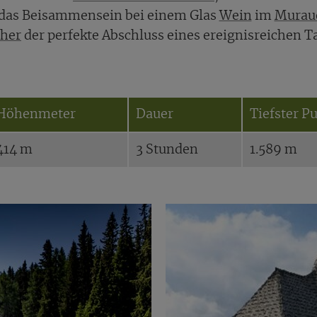
 das Beisammensein bei einem Glas
Wein
im
Muraue
cher
der perfekte Abschluss eines ereignisreichen T
Höhenmeter
Dauer
Tiefster P
414 m
3 Stunden
1.589 m