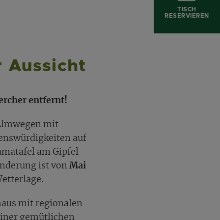
TISCH
RESERVIEREN
r Aussicht
rcher entfernt!
 Almwegen mit
enswürdigkeiten auf
matafel am Gipfel
anderung ist von
Mai
etterlage.
haus
mit regionalen
einer gemütlichen