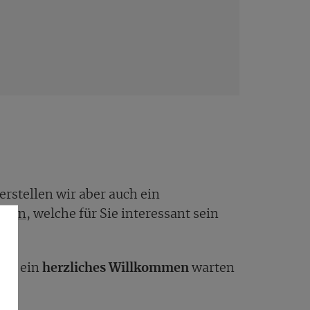
erstellen wir aber auch ein
ielen
, welche für Sie interessant sein
nd ein
herzliches Willkommen
warten