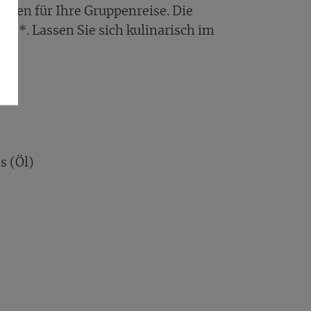
gen für Ihre Gruppenreise. Die
3*. Lassen Sie sich kulinarisch im
s (Öl)