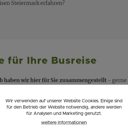
sen Steiermark erfahren?
 für Ihre Busreise
ub haben wir hier für Sie zusammengestellt
- gerne 
se oder Sie schauen gleich direkt bei den
Ausflugsz
Wir verwenden auf unserer Website Cookies. Einige sind
für den Betrieb der Website notwendig, andere werden
eitet: Ein
eigener Busparkplatz, rascher Check-In
u
für Analysen und Marketing genutzt.
weitere Informationen