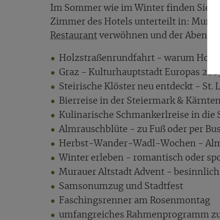
Im Sommer wie im Winter finden Sie i
Zimmer des Hotels unterteilt in: Mura
Restaurant
verwöhnen und der Abend ka
Holzstraßenrundfahrt - warum Holz
Graz - Kulturhauptstadt Europas 200
Steirische Klöster neu entdeckt - St
Bierreise in der Steiermark & Kärnte
Kulinarische Schmankerlreise in die S
Almrauschblüte - zu Fuß oder per Bu
Herbst-Wander-Wadl-Wochen - Alma
Winter erleben - romantisch oder spo
Murauer Altstadt Advent - besinnlic
Samsonumzug und Stadtfest
Faschingsrenner am Rosenmontag
umfangreiches Rahmenprogramm zu