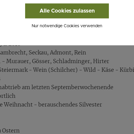
n der
Region Murau - Kreischberg
optimale Bedingun
Alle Cookies zulassen
uer Zimmer 4*, Hotel Zimmer 4* und Budget Zimmer 
nn gemütlich an der Bar ausklingen!
Nur notwendige Cookies verwenden
?
3 & 2010
. Lambrecht, Seckau, Admont, Rein
n - Murauer, Gösser, Schladminger, Hirter
teiermark - Wein (Schilcher) - Wild - Käse - Kürbi
s
btrieb am letzten Septemberwochenende
rtlich
he Weihnacht - berauschendes Silvester
 Ostern