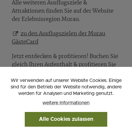
Alle weiteren Ausflugsziele &
Attraktionen finden Sie auf der Website
der Erlebnisregion Murau.
zu den Ausflugszielen der Murau
GästeCard
Jetzt entdecken & profitieren! Buchen Sie
gleich Ihren Aufenthalt & profitieren Sie
von den Vorteilen der Murau GästeCard.
Wir verwenden auf unserer Website Cookies. Einige
sind für den Betrieb der Website notwendig, andere
Murauer Gasthof Hotel Lercher - Ihr
werden für Analysen und Marketing genutzt.
perfekter Ausgangspunkt für
weitere Informationen
unvergessliche Urlaubsmomente.
Familiäre Atmosphäre
Alle Cookies zulassen
Zentrale Lage inmitten der Altstadt von