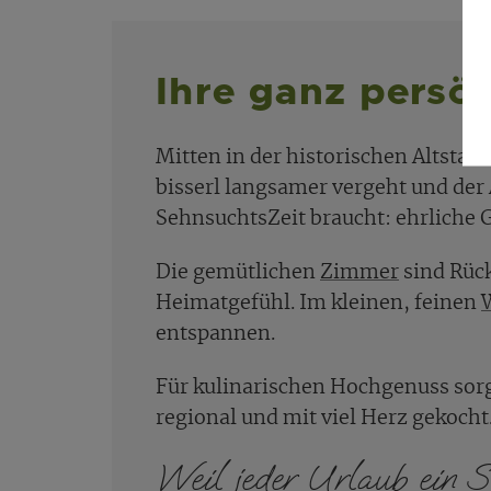
Ihre ganz persön
Mitten in der historischen Altstadt
bisserl langsamer vergeht und der A
SehnsuchtsZeit braucht: ehrliche G
Die gemütlichen
Zimmer
sind Rüc
Heimatgefühl. Im kleinen, feinen
entspannen.
Für kulinarischen Hochgenuss sor
regional und mit viel Herz gekocht
Weil jeder Urlaub ein S