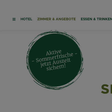
HOTEL
ZIMMER & ANGEBOTE
ESSEN & TRINKE
Aktive
- Sommerfrische -
jetzt
A
uszeit
sic
her
n!
S