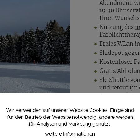
Abendmenü wir
19:30 Uhr servi
Ihrer Wunschs
Nutzung des
i
Farblichtthera
Freies WLan i
Skidepot gege
Kostenloser P
Gratis Abholu
Ski Shuttle vo
und retour (in
Semesterferie
Wir verwenden auf unserer Website Cookies. Einige sind
für den Betrieb der Website notwendig, andere werden
für Analysen und Marketing genutzt.
weitere Informationen