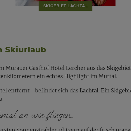
SKIGEBIET LACHTAL
n Skiurlaub
om Murauer Gasthof Hotel Lercher aus das
Skigebie
tenkilometern ein echtes Highlight im Murtal.
l entfernt - befindet sich das
Lachtal
. Ein Skigeb
a.
mal an wie fliegen…
e ersten Sonnenstrahlen glitzern auf der frisch präpa