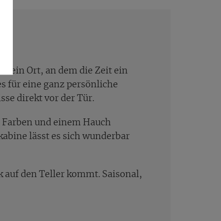
- ein Ort, an dem die Zeit ein
es für eine ganz persönliche
se direkt vor der Tür.
n Farben und einem Hauch
abine lässt es sich wunderbar
k auf den Teller kommt. Saisonal,