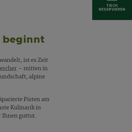
TISCH
RESERVIEREN
 beginnt
andelt, ist es Zeit
Lercher
– mitten in
eundschaft, alpine
äparierte Pisten am
ste Kulinarik in
r Ihnen guttut.