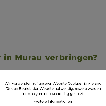
 in Murau verbringen?
 vergeht. Und das Herz ein bisserl ruhiger schlägt.
Wir verwenden auf unserer Website Cookies. Einige sind
n und hektischen Apres-Ski. Murau ist für jene gema
für den Betrieb der Website notwendig, andere werden
zernde Wälder, ein Atemzug voller klarer Bergluft. 
für Analysen und Marketing genutzt.
ängt.
weitere Informationen