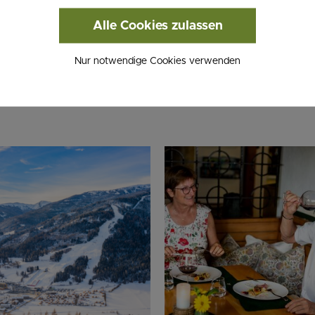
Pisten am Kreischberg oder im Lachtal.
Langläufer
Alle Cookies zulassen
 Weirerteich oder auf der Frauenalpe. Wer es ruhig
er Tasse Tee in Lercher’s Wirtshaus auf.
Nur notwendige Cookies verwenden
eit nehmen. Für sich selbst. Für Genuss. Für echte 
esslich macht.