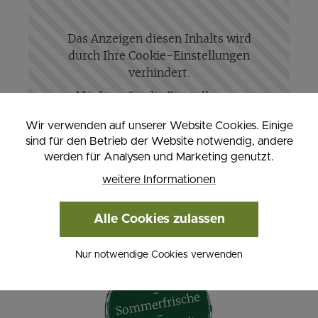
Das Anzeigen diesen Inhalts wird
durch Ihre Cookie-Einstellungen
verhindert.
Möchten Sie die Einstellungen
ändern?
Wir verwenden auf unserer Website Cookies. Einige
sind für den Betrieb der Website notwendig, andere
Einstellungen ändern
werden für Analysen und Marketing genutzt.
weitere Informationen
Alle Cookies zulassen
Nur notwendige Cookies verwenden
Aktive
-
So
m
merfrische
-