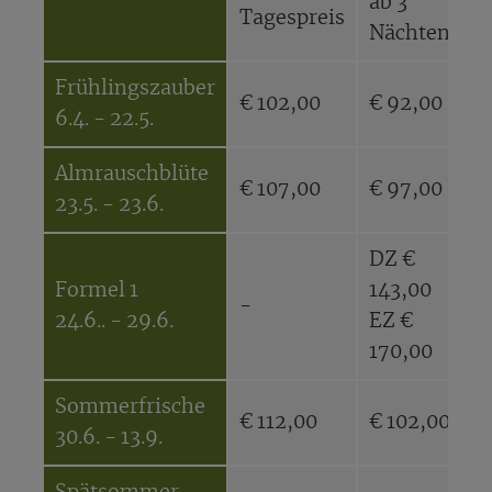
ab 3
Tagespreis
T
Nächten
Frühlingszauber
€ 102,00
€ 92,00
€
6.4. - 22.5.
Almrauschblüte
€ 107,00
€ 97,00
€
23.5. - 23.6.
DZ €
Formel 1
143,00
-
-
24.6.. - 29.6.
EZ €
170,00
Sommerfrische
€ 112,00
€ 102,00
€
30.6. - 13.9.