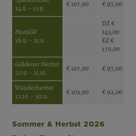
Spätsommer
€ 107,00
€ 97,00
€
14.9. - 15.9.
DZ €
MotoGP
143,00
-
16.9. - 21.9.
EZ €
170,00
Goldener Herbst
€ 107,00
€ 97,00
€
22.9. - 11.10.
Wanderherbst
€ 102,00
€ 92,00
€
12.10. - 30.11.
Sommer & Herbst 2026