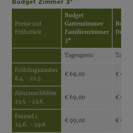
Budget Zimmer 3*
Budget
Preise mit
Gartenzimmer
Budge
Frühstück
Familienzimmer
Doppe
3*
Tagespreis
Tagesp
Frühlingszauber
€ 69,00
€ 69,0
6.4. - 22.5.
Almrauschblüte
€ 69,00
€ 69,0
23.5. - 23.6.
Formel 1
€ 99,00
€ 99,0
24.6.. - 29.6.