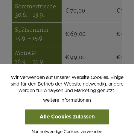
Sommerfrische
€ 70,00
€ 70,0
30.6. - 13.9.
Spätsommer
€ 69,00
€ 69,0
14.9. - 15.9.
MotoGP
€ 99,00
€ 99,0
16.9. - 21.9.
Goldener Herbst
Wir verwenden auf unserer Website Cookies. Einige
€ 69,00
€ 69,0
sind für den Betrieb der Website notwendig, andere
22.9. - 11.10.
werden für Analysen und Marketing genutzt.
Wanderherbst
weitere Informationen
€ 69,00
€ 69,0
12.10. - 30.11.
Alle Cookies zulassen
Nur notwendige Cookies verwenden