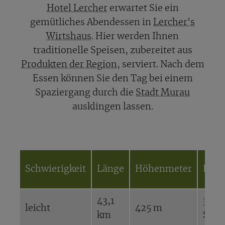
Hotel Lercher
erwartet Sie ein
gemütliches Abendessen in
Lercher's
Wirtshaus
. Hier werden Ihnen
traditionelle Speisen, zubereitet aus
Produkten der Region
, serviert. Nach dem
Essen können Sie den Tag bei einem
Spaziergang durch die
Stadt Murau
ausklingen lassen.
Schwierigkeit
Länge
Höhenmeter
Daue
43,1
3
leicht
425 m
km
Stun