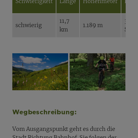
Schwierigkeit
Länge
Höhenmeter
Daue
11,7
3,1
schwierig
1.189 m
km
Stun
Wegbeschreibung:
Vom Ausgangspunkt geht es durch die