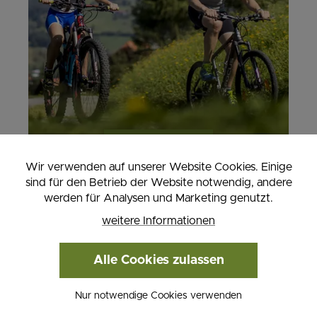
GENUSSRADELN
Wir verwenden auf unserer Website Cookies. Einige
sind für den Betrieb der Website notwendig, andere
- 2 Nächte
werden für Analysen und Marketing genutzt.
- Gültig von 06.04.- 30.11.2026
weitere Informationen
ab € 285,00
Alle Cookies zulassen
WEITERE INFORMATIONEN
Nur notwendige Cookies verwenden